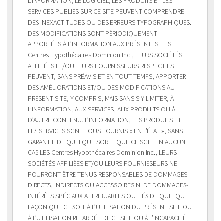
L’INFORMATION, LE LOGICIEL, LES PRODUITS ET LES
SERVICES PUBLIÉS SUR CE SITE PEUVENT COMPRENDRE
DES INEXACTITUDES OU DES ERREURS TYPOGRAPHIQUES.
DES MODIFICATIONS SONT PÉRIODIQUEMENT
APPORTÉES À L’INFORMATION AUX PRÉSENTES. LES
Centres Hypothécaires Dominion Inc., LEURS SOCIÉTÉS
AFFILIÉES ET/OU LEURS FOURNISSEURS RESPECTIFS
PEUVENT, SANS PRÉAVIS ET EN TOUT TEMPS, APPORTER
DES AMÉLIORATIONS ET/OU DES MODIFICATIONS AU
PRÉSENT SITE, Y COMPRIS, MAIS SANS S’Y LIMITER, À
L’INFORMATION, AUX SERVICES, AUX PRODUITS OU À
D’AUTRE CONTENU. L’INFORMATION, LES PRODUITS ET
LES SERVICES SONT TOUS FOURNIS « EN L’ÉTAT », SANS
GARANTIE DE QUELQUE SORTE QUE CE SOIT. EN AUCUN
CAS LES Centres Hypothécaires Dominion Inc., LEURS
SOCIÉTÉS AFFILIÉES ET/OU LEURS FOURNISSEURS NE
POURRONT ÊTRE TENUS RESPONSABLES DE DOMMAGES
DIRECTS, INDIRECTS OU ACCESSOIRES NI DE DOMMAGES-
INTÉRÊTS SPÉCIAUX ATTRIBUABLES OU LIÉS DE QUELQUE
FAÇON QUE CE SOIT À L’UTILISATION DU PRÉSENT SITE OU
À L’UTILISATION RETARDÉE DE CE SITE OU À L’INCAPACITÉ